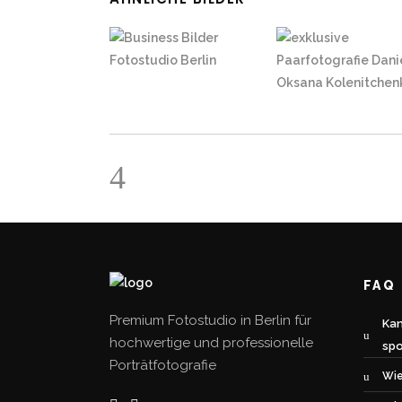
FAQ
Premium Fotostudio in Berlin für
Kan
hochwertige und professionelle
sp
Porträtfotografie
Wie